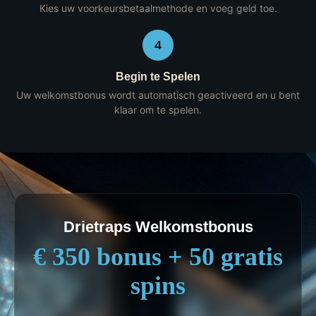
Kies uw voorkeursbetaalmethode en voeg geld toe.
4
Begin te Spelen
Uw welkomstbonus wordt automatisch geactiveerd en u bent
klaar om te spelen.
Drietraps Welkomstbonus
€ 350 bonus + 50 gratis
spins