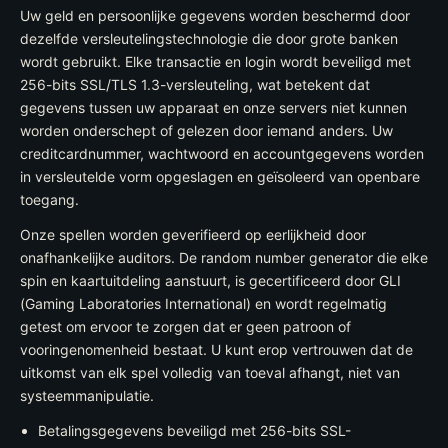
Uw geld en persoonlijke gegevens worden beschermd door
dezelfde versleutelingstechnologie die door grote banken
wordt gebruikt. Elke transactie en login wordt beveiligd met
256-bits SSL/TLS 1.3-versleuteling, wat betekent dat
gegevens tussen uw apparaat en onze servers niet kunnen
worden onderschept of gelezen door iemand anders. Uw
creditcardnummer, wachtwoord en accountgegevens worden
in versleutelde vorm opgeslagen en geïsoleerd van openbare
toegang.
Onze spellen worden geverifieerd op eerlijkheid door
onafhankelijke auditors. De random number generator die elke
spin en kaartuitdeling aanstuurt, is gecertificeerd door GLI
(Gaming Laboratories International) en wordt regelmatig
getest om ervoor te zorgen dat er geen patroon of
vooringenomenheid bestaat. U kunt erop vertrouwen dat de
uitkomst van elk spel volledig van toeval afhangt, niet van
systeemmanipulatie.
Betalingsgegevens beveiligd met 256-bits SSL-