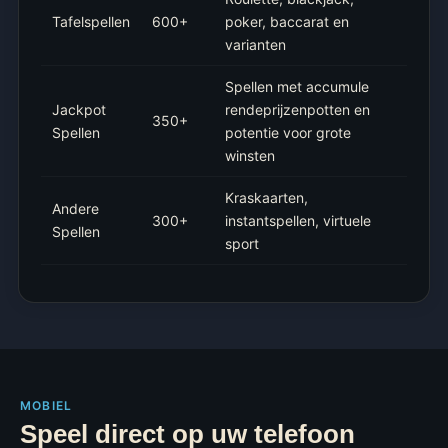
Tafelspellen
600+
poker, baccarat en
varianten
Spellen met accumule
Jackpot
rendeprijzenpotten en
350+
Spellen
potentie voor grote
winsten
Kraskaarten,
Andere
300+
instantspellen, virtuele
Spellen
sport
MOBIEL
Speel direct op uw telefoon