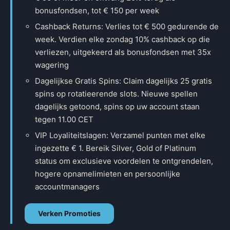
bonusfondsen, tot € 150 per week
Cashback Returns: Verlies tot € 500 gedurende de
week. Verdien elke zondag 10% cashback op die
verliezen, uitgekeerd als bonusfondsen met 35x
wagering
Dagelijkse Gratis Spins: Claim dagelijks 25 gratis
spins op rotatieerende slots. Nieuwe spellen
dagelijks getoond, spins op uw account staan
tegen 11.00 CET
VIP Loyaliteitslagen: Verzamel punten met elke
ingezette € 1. Bereik Silver, Gold of Platinum
status om exclusieve voordelen te ontgrendelen,
hogere opnamelimieten en persoonlijke
accountmanagers
Verken Promoties