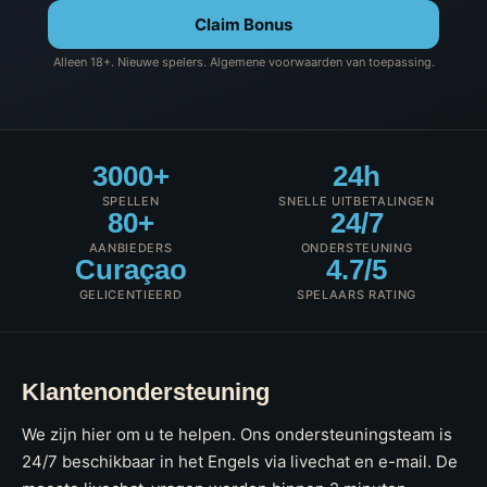
Claim Bonus
Alleen 18+. Nieuwe spelers. Algemene voorwaarden van toepassing.
3000+
24h
SPELLEN
SNELLE UITBETALINGEN
80+
24/7
AANBIEDERS
ONDERSTEUNING
Curaçao
4.7/5
GELICENTIEERD
SPELAARS RATING
Klantenondersteuning
We zijn hier om u te helpen. Ons ondersteuningsteam is
24/7 beschikbaar in het Engels via livechat en e-mail. De