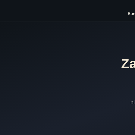
Bon
Za
n