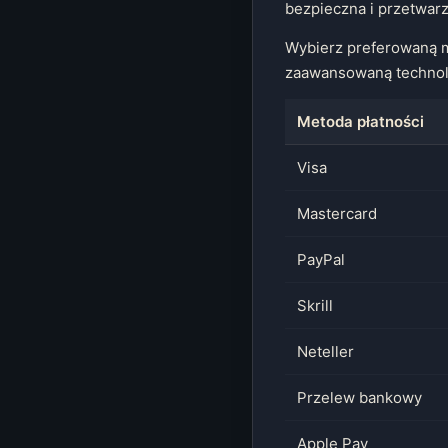
bezpieczna i przetwar
Wybierz preferowaną me
zaawansowaną technolog
Metoda płatności
Visa
Mastercard
PayPal
Skrill
Neteller
Przelew bankowy
Apple Pay