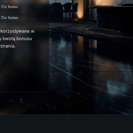
35x bonus
35x bonus
wykorzystywane w
y kwotą bonusu
znania.
.