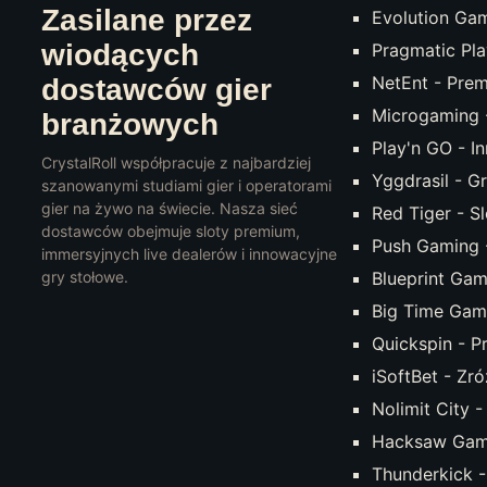
Zasilane przez
Evolution Gam
wiodących
Pragmatic Pla
NetEnt - Prem
dostawców gier
Microgaming 
branżowych
Play'n GO - I
CrystalRoll współpracuje z najbardziej
Yggdrasil - 
szanowanymi studiami gier i operatorami
gier na żywo na świecie. Nasza sieć
Red Tiger - S
dostawców obejmuje sloty premium,
Push Gaming 
immersyjnych live dealerów i innowacyjne
gry stołowe.
Blueprint Gam
Big Time Gam
Quickspin - P
iSoftBet - Zr
Nolimit City 
Hacksaw Gami
Thunderkick -