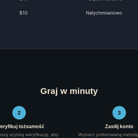
$10
Natychmiastowo
Graj w minuty
2
3
eryfikuj tożsamość
Zasilij konto
szą szybką weryfikację, aby
Wybierz preferowaną metodę 