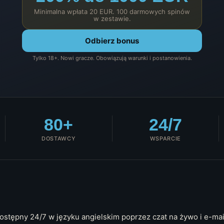
Minimalna wpłata 20 EUR. 100 darmowych spinów
w zestawie.
Odbierz bonus
Tylko 18+. Nowi gracze. Obowiązują warunki i postanowienia.
80+
24/7
DOSTAWCY
WSPARCIE
 dostępny 24/7 w języku angielskim poprzez czat na żywo i e-m