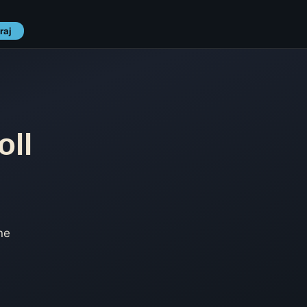
raj
oll
ne