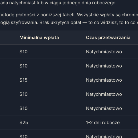
zana natychmiast lub w ciągu jednego dnia roboczego.
todę płatności z poniższej tabeli. Wszystkie wpłaty są chroni
ią szyfrowania. Brak ukrytych opłat — to co widzisz, to to co 
Minimalna wpłata
Czas przetwarzania
$10
Natychmiastowo
$10
Natychmiastowo
$15
Natychmiastowo
$10
Natychmiastowo
$10
Natychmiastowo
$25
1-2 dni robocze
$10
Natychmiastowo