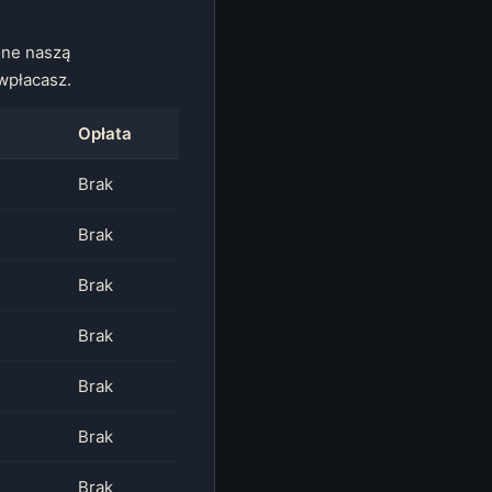
one naszą
wpłacasz.
Opłata
Brak
Brak
Brak
Brak
Brak
Brak
Brak