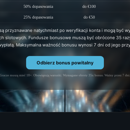
50% dopasowania
do €100
25% dopasowania
do €50
ą przyznawane natychmiast po weryfikacji konta i mogą być 
ch slotowych. Fundusze bonusowe muszą być obrócone 35 raz
wypłatą. Maksymalna ważność bonusu wynosi 7 dni od jego przy
Odbierz bonus powitalny
Gracze muszą mieć 18+. Obowiązują warunki. Wymagane obroty 35x bonus. Ważny przez 7 dni