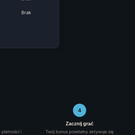
Brak
4
Zacznij grać
płatności i
Twój bonus powitalny aktywuje się