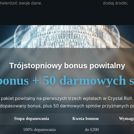
twierdzić swoje dane.
dodaj środki.
Trójstopniowy bonus powitalny
bonus + 50 darmowych 
pakiet powitalny na pierwszych trzech wpłatach w Crystal Roll
dopasowany bonus, plus 50 darmowych spinów przyznanych przy
Stopa dopasowania
Kwota bonusu
Wymaga
100% dopasowania
do €200