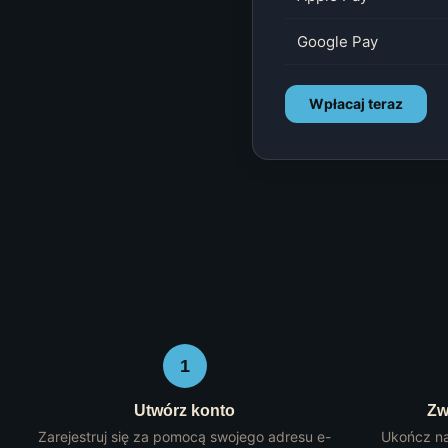
Google Pay
Wpłacaj teraz
1
Utwórz konto
Zw
Zarejestruj się za pomocą swojego adresu e-
Ukończ na